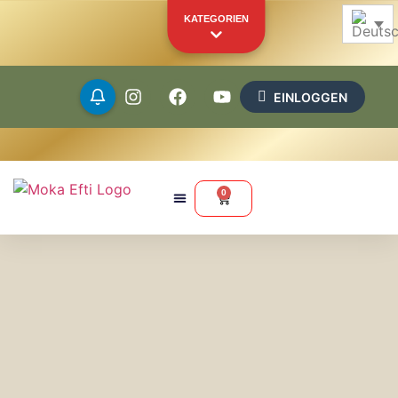
KATEGORIEN
EINLOGGEN
Bohnen
Gemahlen
0
Kapseln
Pads
Merchandise
Andere Produkte
IHR PERSÖNLICHES SCHAUFENSTER