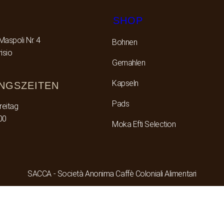
SHOP
Maspoli Nr. 4
Bohnen
isio
Gemahlen
Kapseln
NGSZEITEN
Pads
reitag
00
Moka Efti Selection
SACCA - Società Anonima Caffè Coloniali Alimentari