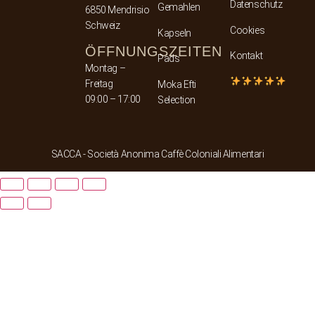
Datenschutz
Gemahlen
6850 Mendrisio
Schweiz
Cookies
Kapseln
ÖFFNUNGSZEITEN
Kontakt
Pads
Montag –
Freitag
Moka Efti
09:00 – 17:00
Selection
SACCA - Società Anonima Caffè Coloniali Alimentari