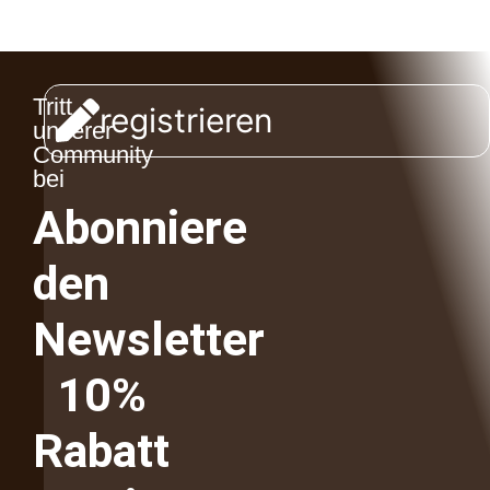
Tritt
registrieren
unserer
Community
bei
Abonniere
den
Newsletter
10%
Rabatt