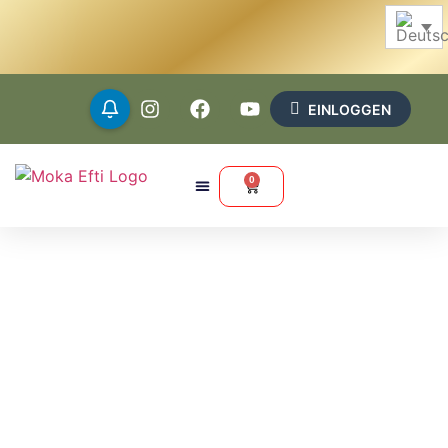
EINLOGGEN
0
FIRMENPHILOSOPHIE
UND SOZIALE
VERANTWORTUNG