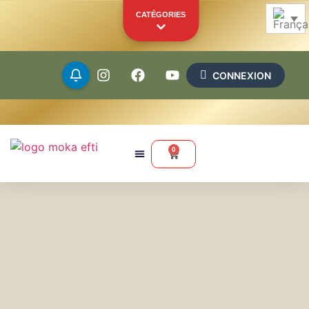
CATÉGORIES
CONNEXION
Grains
Moulus
0
Capsules
Dosettes
Marchandise
Autres produits
VOTRE VITRINE PERSONNELLE