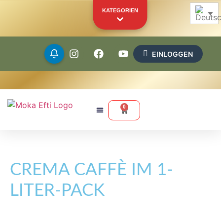
KATEGORIEN
EINLOGGEN
Bohnen
Gemahlen
0
Kapseln
Pads
CREMA CAFFÈ IM 1-
Merchandise
Andere Produkte
LITER-PACK
IHR PERSÖNLICHES SCHAUFENSTER