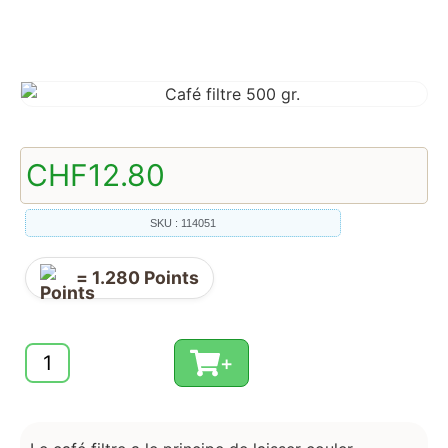
CHF
12.80
SKU : 114051
=
1.280
Points
+