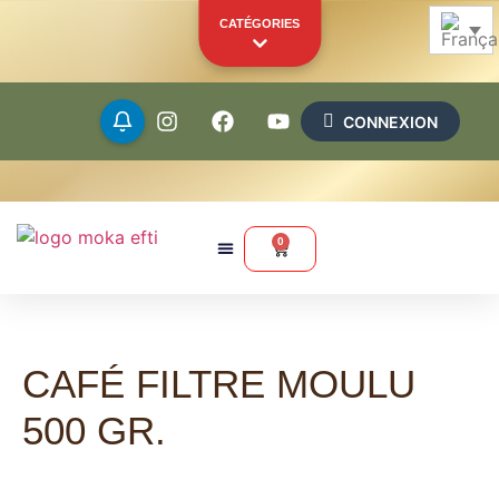
CATÉGORIES
CONNEXION
Grains
Moulus
0
Capsules
Dosettes
CAFÉ FILTRE MOULU
Marchandise
Autres produits
500 GR.
VOTRE VITRINE PERSONNELLE