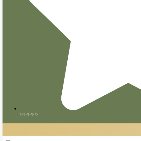
✨✨✨✨✨