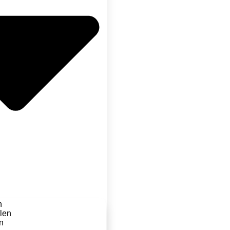
n
len
n