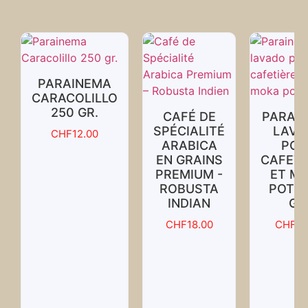
PARAINEMA
CARACOLILLO
250 GR.
CAFÉ DE
PARAI
SPÉCIALITÉ
LAVA
CHF
12.00
ARABICA
POU
EN GRAINS
CAFETI
PREMIUM -
ET M
ROBUSTA
POTS 
INDIAN
GR
CHF
18.00
CHF
10