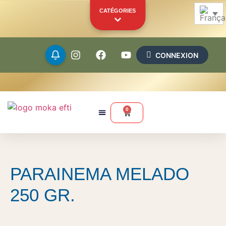
CATÉGORIES
CONNEXION
Grains
Moulus
0
Capsules
Dosettes
PARAINEMA MELADO
Marchandise
Autres produits
250 GR.
VOTRE VITRINE PERSONNELLE