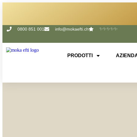
✨✨✨✨✨
0800 851 001
info@mokaefti.ch
PRODOTTI
AZIEND