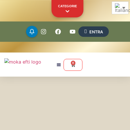
CATEGORIE
ENTRA
Grani
Macinati
0
Capsule
Cialde
Merchandise
Altri prodotti
LA TUA VETRINA PERSONALE