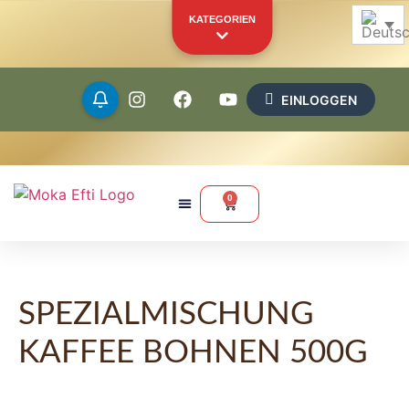
KATEGORIEN
EINLOGGEN
Bohnen
Gemahlen
0
Kapseln
Pads
SPEZIALMISCHUNG
Merchandise
Andere Produkte
KAFFEE BOHNEN 500G
IHR PERSÖNLICHES SCHAUFENSTER